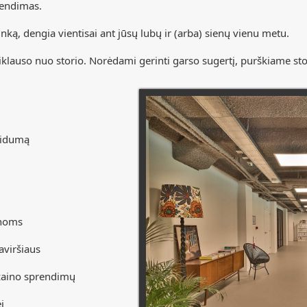
endimas.
ą, dengia vientisai ant jūsų lubų ir (arba) sienų vienu metu.
lauso nuo storio. Norėdami gerinti garso sugertį, purškiame sto
aidumą
enoms
viršiaus
izaino sprendimų
i