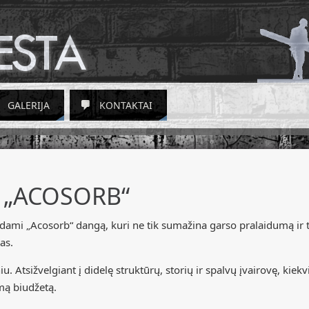
GALERIJA
KONTAKTAI
s „ACOSORB“
ami „Acosorb“ dangą, kuri ne tik sumažina garso pralaidumą ir tie
as.
. Atsižvelgiant į didelę struktūrų, storių ir spalvų įvairovę, kiek
imą biudžetą.