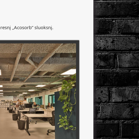
resnį „Acosorb“ sluoksnį.