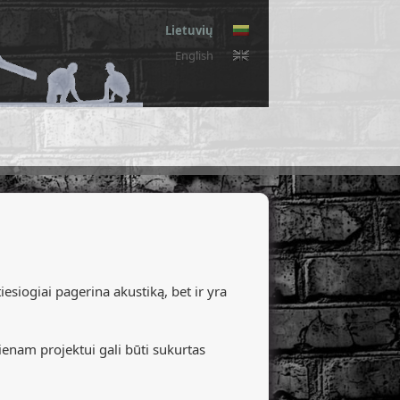
Lietuvių
English
siogiai pagerina akustiką, bet ir yra
vienam projektui gali būti sukurtas