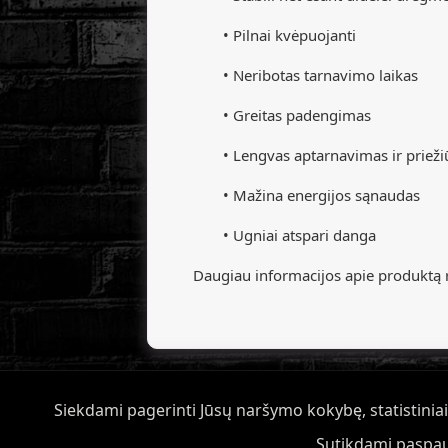
• Pilnai kvėpuojanti
• Neribotas tarnavimo laikas
• Greitas padengimas
• Lengvas aptarnavimas ir priežiū
• Mažina energijos sąnaudas
• Ugniai atspari danga
Daugiau informacijos apie produktą 
Siekdami pagerinti Jūsų naršymo kokybę, statistiniais
Sutikdami paspau