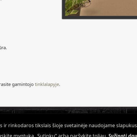
ra.
rasite gamintojo
tinklalapyje
.
 ir rinkodaros tikslais šioje svetainėje naudojame slapukus 
(c) 2013-2015 | www.ranresta.lt | info@ranresta.lt
skite mygtuką „Sutinku“ arba naršykite toliau.
Sužinoti da