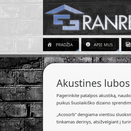
PRADŽIA
APIE MUS
Akustines lubo
Pagerinkite patalpos akustiką, naudod
puikus šiuolaikiško dizaino sprendim
„Acosorb” dengiama vientisu sluoksniu
tinkamas derinys, atsižvelgiant į tur