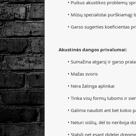
• Puikus akustikos problemų spr
• Mūsų specialistai purškiamąjį tink
• Garso sugerties koeficientas prik
Akustinės dangos privalumai:
• Sumažina atgarsį ir garso pral
• Mažas svoris
• Nėra žalinga aplinkai
• Tinka visų formų luboms ir si
• Galima naudoti ant bet kokio pa
• Neturi siūlių, dėl to neriboja d
• Stabili net esant didelei drėgme