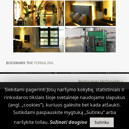
BOOKMARK THE
PERMALINK
.
Restoranas McDonalds
»
Siekdami pagerinti Jūsų naršymo kokybę, statistiniais ir
rinkodaros tikslais šioje svetainėje naudojame slapukus
(angl. „cookies“), kuriuos galėsite bet kada atšaukti.
Sutikdami paspauskite mygtuką „Sutinku“ arba
(c) 2013-2015 | www.ranresta.lt | info@ranresta.lt
naršykite toliau.
Sužinoti daugiau
Sutinku
POWERED BY
PARABOLA
&
WORDPRESS.